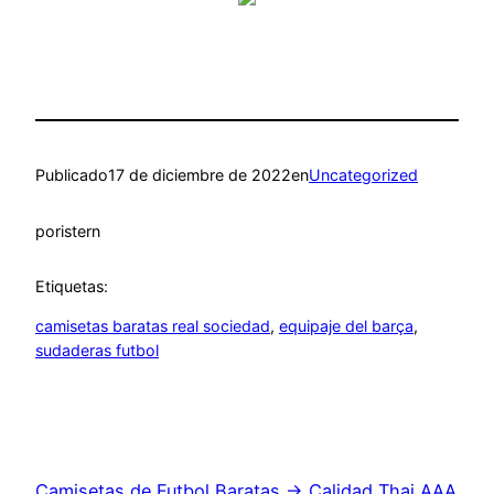
Publicado
17 de diciembre de 2022
en
Uncategorized
por
istern
Etiquetas:
camisetas baratas real sociedad
, 
equipaje del barça
, 
sudaderas futbol
Camisetas de Futbol Baratas → Calidad Thai AAA