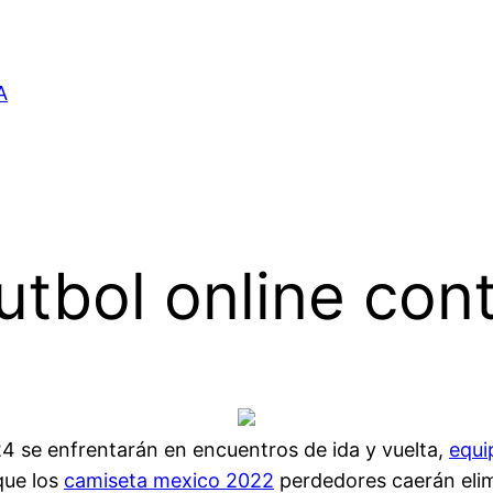
A
utbol online co
24 se enfrentarán en encuentros de ida y vuelta,
equi
que los
camiseta mexico 2022
perdedores caerán elim