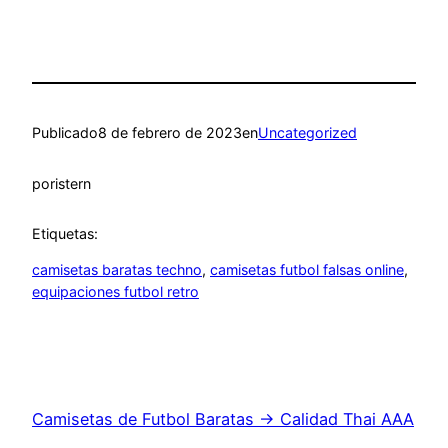
Publicado
8 de febrero de 2023
en
Uncategorized
por
istern
Etiquetas:
camisetas baratas techno
, 
camisetas futbol falsas online
, 
equipaciones futbol retro
Camisetas de Futbol Baratas → Calidad Thai AAA