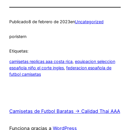
Publicado
8 de febrero de 2023
en
Uncategorized
por
istern
Etiquetas:
camisetas replicas aaa costa rica
, 
equipacion seleccion
española niño el corte ingles
, 
federacion española de
futbol camisetas
Camisetas de Futbol Baratas → Calidad Thai AAA
Funciona gracias a
WordPress