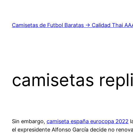
Saltar
al
contenido
Camisetas de Futbol Baratas → Calidad Thai AA
camisetas repl
Sin embargo,
camiseta españa eurocopa 2022
l
el expresidente Alfonso García decide no renovar