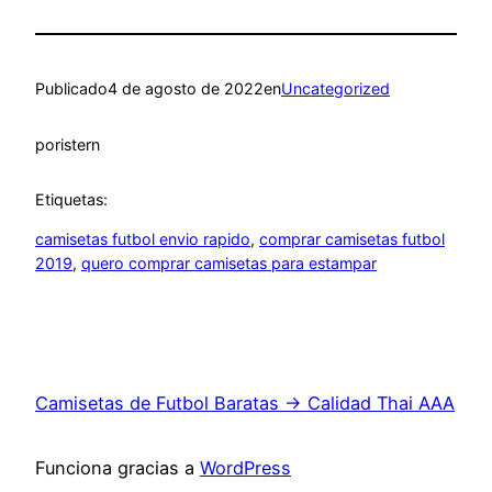
Publicado
4 de agosto de 2022
en
Uncategorized
por
istern
Etiquetas:
camisetas futbol envio rapido
, 
comprar camisetas futbol
2019
, 
quero comprar camisetas para estampar
Camisetas de Futbol Baratas → Calidad Thai AAA
Funciona gracias a
WordPress