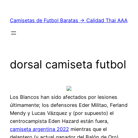
Saltar
al
Camisetas de Futbol Baratas → Calidad Thai AAA
contenido
dorsal camiseta futbol
Los Blancos han sido afectados por lesiones
últimamente; los defensores Eder Militao, Ferland
Mendy y Lucas Vázquez y (por supuesto) el
centrocampista Eden Hazard están fuera,
camiseta argentina 2022
mientras que el
delantero (y actual ganador del Balón de Oro)