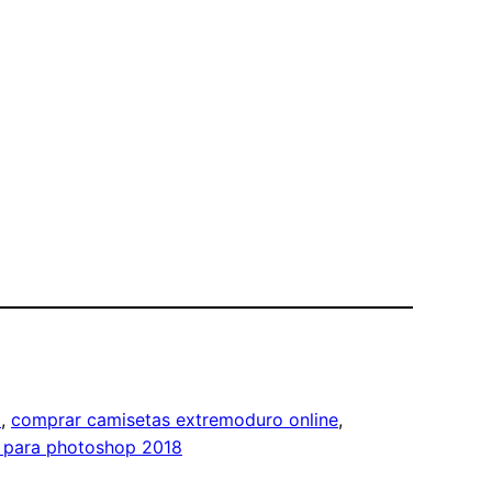
a
, 
comprar camisetas extremoduro online
, 
l para photoshop 2018