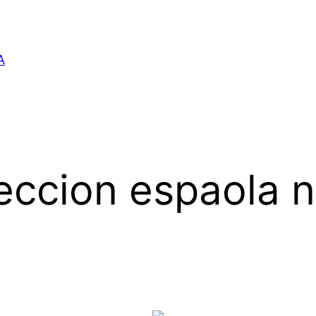
A
eccion espaola ni