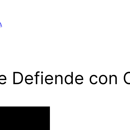
A
e Defiende con O