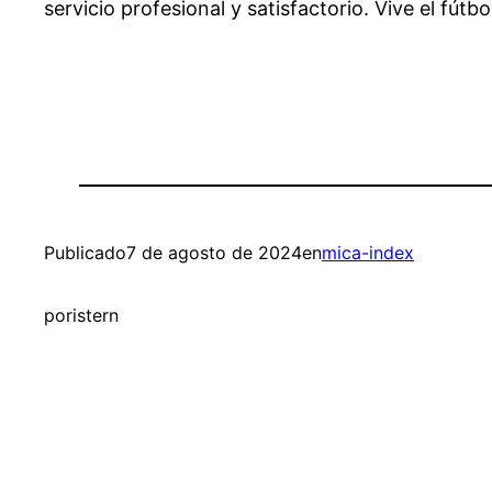
servicio profesional y satisfactorio. Vive el fút
Publicado
7 de agosto de 2024
en
mica-index
por
istern