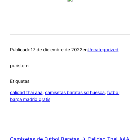
Publicado
17 de diciembre de 2022
en
Uncategorized
por
istern
Etiquetas:
calidad thai aaa
, 
camisetas baratas sd huesca
, 
futbol
barça madrid gratis
Camisetas de Futbol Baratas → Calidad Thai AAA