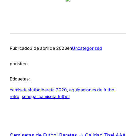
Publicado
3 de abril de 2023
en
Uncategorized
por
istern
Etiquetas:
camisetasfutbolbarata 2020
, 
equipaciones de futbol
retro
, 
senegal camiseta futbol
Camisetas de Futbol Baratas → Calidad Thai AAA