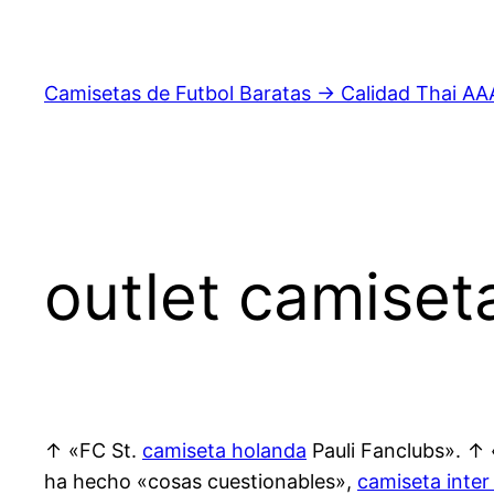
Saltar
al
contenido
Camisetas de Futbol Baratas → Calidad Thai AA
outlet camiset
↑ «FC St.
camiseta holanda
Pauli Fanclubs». ↑ 
ha hecho «cosas cuestionables»,
camiseta inter