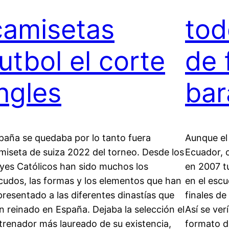
camisetas
tod
futbol el corte
de 
ingles
bar
paña se quedaba por lo tanto fuera
Aunque el
miseta de suiza 2022 del torneo. Desde los
Ecuador, 
yes Católicos han sido muchos los
en 2007 t
cudos, las formas y los elementos que han
en el esc
presentado a las diferentes dinastías que
finales d
n reinado en España. Dejaba la selección el
Así se ve
trenador más laureado de su existencia,
formato 