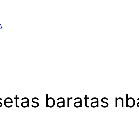
A
etas baratas nb