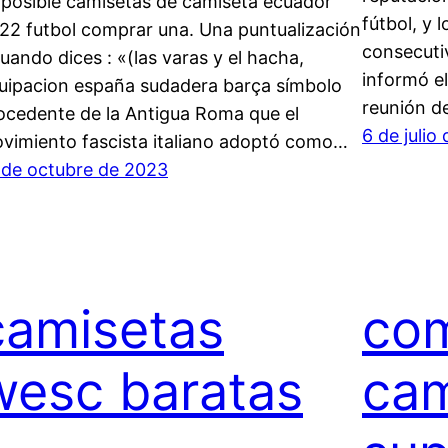
 posible camisetas de camiseta ecuador
fútbol, y 
22 futbol comprar una. Una puntualización
consecutiv
Cuando dices : «(las varas y el hacha,
informó el
uipacion españa sudadera barça símbolo
reunión d
ocedente de la Antigua Roma que el
6 de julio
vimiento fascista italiano adoptó como…
 de octubre de 2023
camisetas
co
wesc baratas
cam