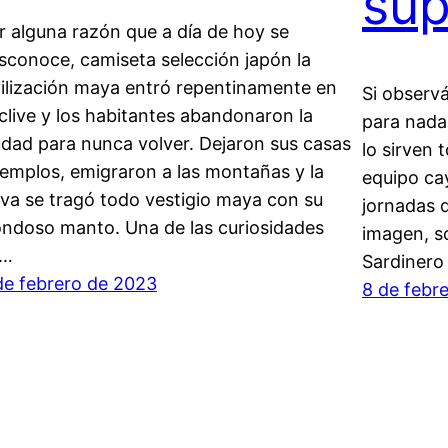
su
r alguna razón que a día de hoy se
sconoce, camiseta selección japón la
vilización maya entró repentinamente en
Si observ
clive y los habitantes abandonaron la
para nada
udad para nunca volver. Dejaron sus casas
lo sirven 
templos, emigraron a las montañas y la
equipo ca
lva se tragó todo vestigio maya con su
jornadas 
ondoso manto. Una de las curiosidades
imagen, s
e…
Sardinero 
de febrero de 2023
8 de febr