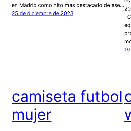
es
en Madrid como hito más destacado de ese…
20
25 de diciembre de 2023
: 
eq
pr
mo
19
camiseta futbol
mujer