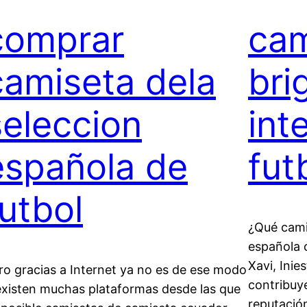
comprar
cam
camiseta dela
bri
seleccion
int
española de
fut
futbol
¿Qué cami
española 
Xavi, Inie
ro gracias a Internet ya no es de ese modo
contribuye
existen muchas plataformas desde las que
reputació