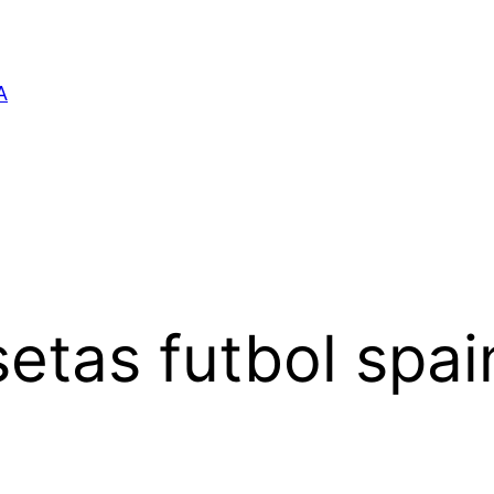
A
etas futbol spai