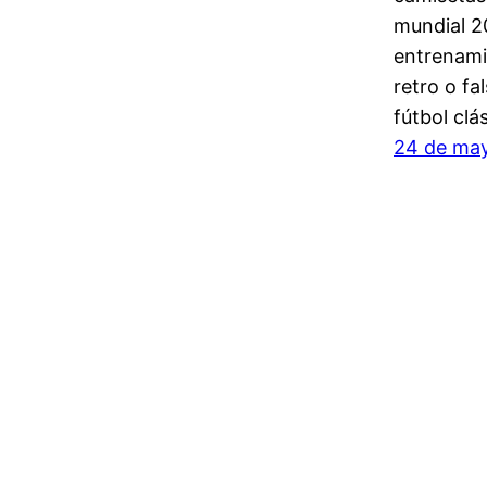
mundial 2
entrenami
retro o fa
fútbol clá
24 de ma