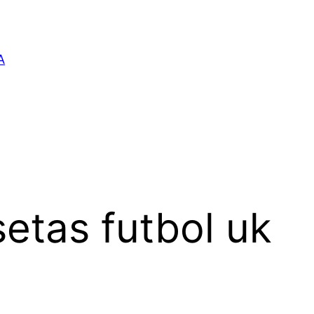
A
etas futbol uk