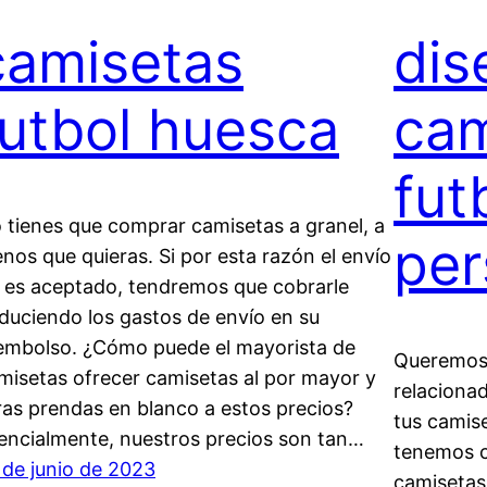
camisetas
dis
futbol huesca
cam
fut
 tienes que comprar camisetas a granel, a
per
nos que quieras. Si por esta razón el envío
 es aceptado, tendremos que cobrarle
duciendo los gastos de envío en su
embolso. ¿Cómo puede el mayorista de
Queremos 
misetas ofrecer camisetas al por mayor y
relacionad
ras prendas en blanco a estos precios?
tus camise
encialmente, nuestros precios son tan…
tenemos c
 de junio de 2023
camisetas