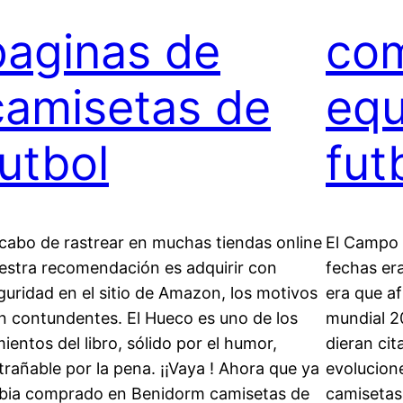
paginas de
co
camisetas de
equ
futbol
fut
 cabo de rastrear en muchas tiendas online
El Campo 
estra recomendación es adquirir con
fechas era
guridad en el sitio de Amazon, los motivos
era que a
n contundentes. El Hueco es uno de los
mundial 2
mientos del libro, sólido por el humor,
dieran cit
trañable por la pena. ¡¡Vaya ! Ahora que ya
evolucion
bia comprado en Benidorm camisetas de
camisetas