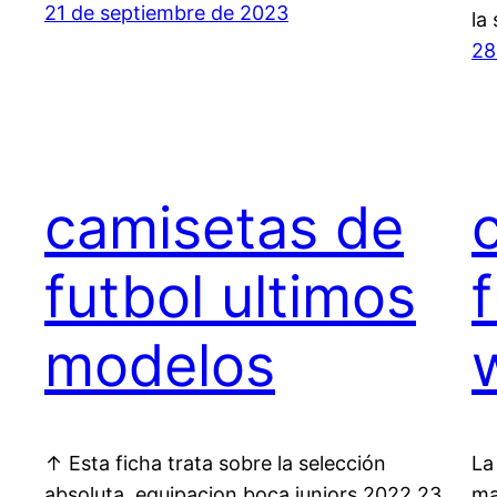
21 de septiembre de 2023
la
28
camisetas de
futbol ultimos
modelos
↑ Esta ficha trata sobre la selección
La
absoluta, equipacion boca juniors 2022 23
ma