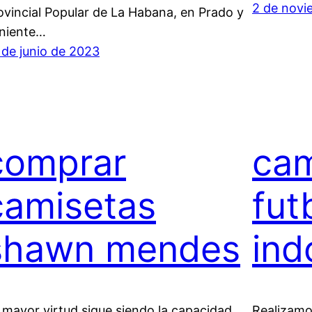
2 de novi
ovincial Popular de La Habana, en Prado y
niente…
 de junio de 2023
comprar
cam
camisetas
fut
shawn mendes
ind
 mayor virtud sigue siendo la capacidad
Realizamo