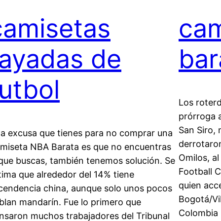
camisetas
cam
rayadas de
bar
futbol
Los roter
prórroga a
San Siro,
 la excusa que tienes para no comprar una
derrotaron
miseta NBA Barata es que no encuentras
Omilos, al
 que buscas, también tenemos solución. Se
Football 
tima que alrededor del 14% tiene
quien acce
cendencia china, aunque solo unos pocos
Bogotá/Vi
blan mandarín. Fue lo primero que
Colombia 
nsaron muchos trabajadores del Tribunal