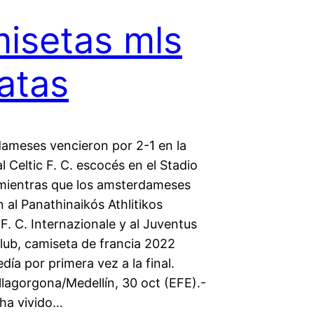
isetas mls
atas
dameses vencieron por 2-1 en la
l Celtic F. C. escocés en el Stadio
 mientras que los amsterdameses
 al Panathinaikós Athlitikos
 F. C. Internazionale y al Juventus
Club, camiseta de francia 2022
día por primera vez a la final.
llagorgona/Medellín, 30 oct (EFE).-
ha vivido…