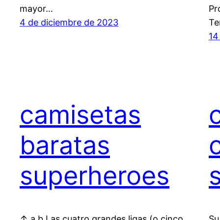
mayor…
Pr
4 de diciembre de 2023
Te
14
camisetas
baratas
superheroes
↑ a b Las cuatro grandes ligas (o cinco
Su