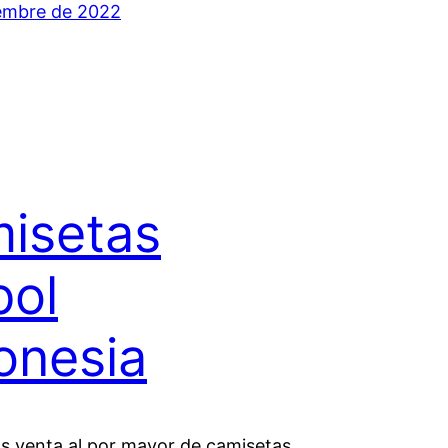
embre de 2022
isetas
bol
onesia
s venta al por mayor de camisetas