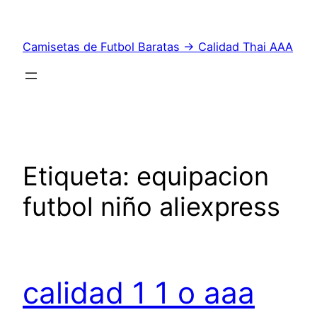
Saltar
al
Camisetas de Futbol Baratas → Calidad Thai AAA
contenido
Etiqueta:
equipacion
futbol niño aliexpress
calidad 1 1 o aaa