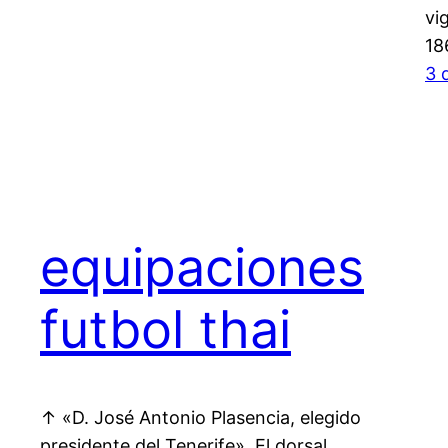
vi
18
3 
equipaciones
futbol thai
↑ «D. José Antonio Plasencia, elegido
presidente del Tenerife». El dorsal