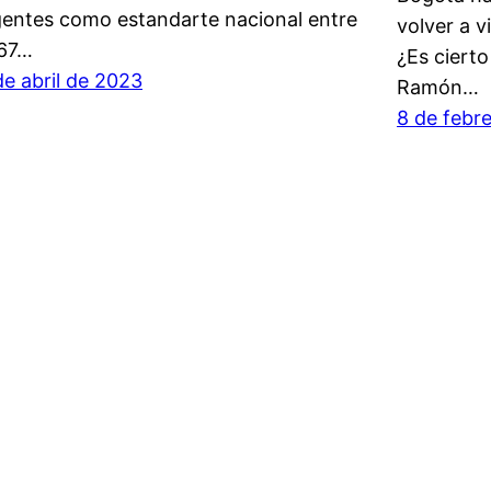
gentes como estandarte nacional entre
volver a v
67…
¿Es ciert
de abril de 2023
Ramón…
8 de febr