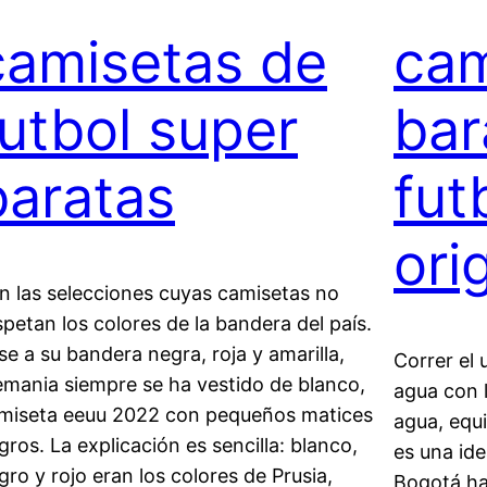
camisetas de
cam
futbol super
bar
baratas
fut
ori
n las selecciones cuyas camisetas no
spetan los colores de la bandera del país.
se a su bandera negra, roja y amarilla,
Correr el 
emania siempre se ha vestido de blanco,
agua con l
miseta eeuu 2022 con pequeños matices
agua, equ
gros. La explicación es sencilla: blanco,
es una ide
gro y rojo eran los colores de Prusia,
Bogotá ha 