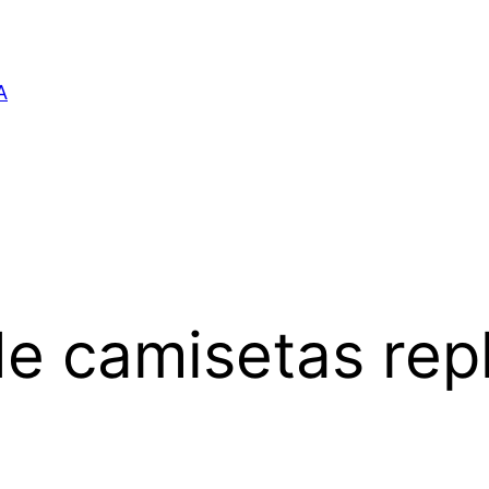
A
de camisetas rep