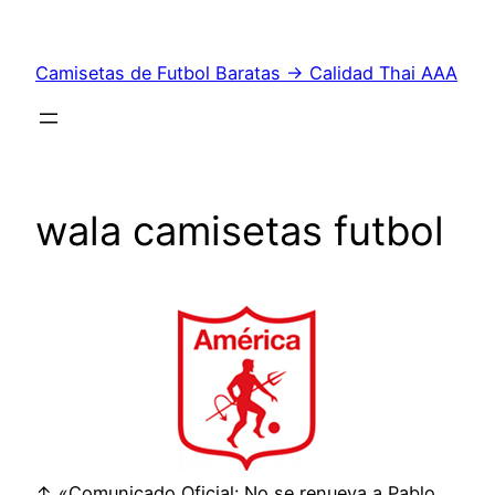
Saltar
al
Camisetas de Futbol Baratas → Calidad Thai AAA
contenido
wala camisetas futbol
↑ «Comunicado Oficial: No se renueva a Pablo