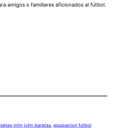
ra amigos o familiares aficionados al fútbol.
setas john john baratas
, 
equipacion futbol